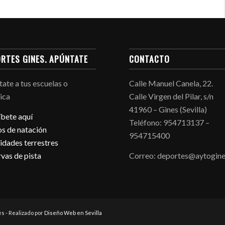
RTES GINES. APÚNTATE
CONTACTO
ate a tus escuelas o
Calle Manuel Canela, 22.
ica
Calle Virgen del Pilar, s/n
41960 – Gines (Sevilla)
íbete aquí
Teléfono: 954713137 –
s de natación
954715400
idades terrestres
vas de pista
Correo: deportes@aytogine
s - Realizado por
Diseño Web en Sevilla