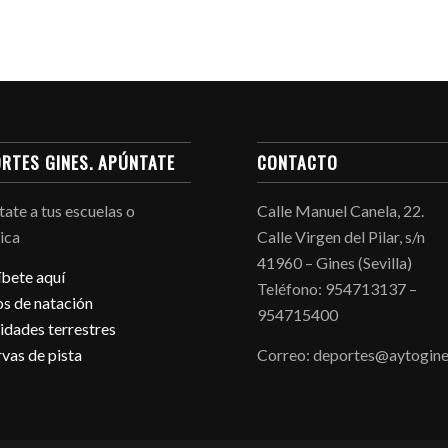
RTES GINES. APÚNTATE
CONTACTO
ate a tus escuelas o
Calle Manuel Canela, 22.
ica
Calle Virgen del Pilar, s/n
41960 – Gines (Sevilla)
íbete aquí
Teléfono: 954713137 –
s de natación
954715400
idades terrestres
vas de pista
Correo: deportes@aytogine