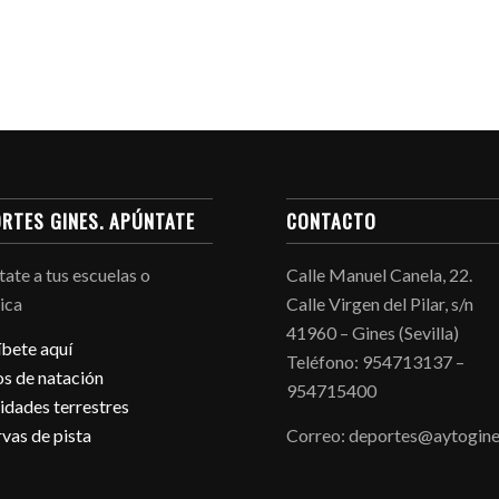
RTES GINES. APÚNTATE
CONTACTO
ate a tus escuelas o
Calle Manuel Canela, 22.
ica
Calle Virgen del Pilar, s/n
41960 – Gines (Sevilla)
íbete aquí
Teléfono: 954713137 –
s de natación
954715400
idades terrestres
vas de pista
Correo: deportes@aytogine