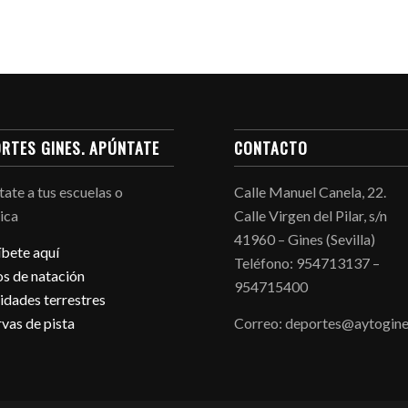
RTES GINES. APÚNTATE
CONTACTO
ate a tus escuelas o
Calle Manuel Canela, 22.
ica
Calle Virgen del Pilar, s/n
41960 – Gines (Sevilla)
íbete aquí
Teléfono: 954713137 –
s de natación
954715400
idades terrestres
vas de pista
Correo: deportes@aytogine